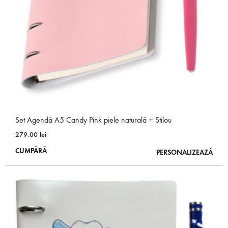
alese
în
pagina
produsului.
Set Agendă A5 Candy Pink piele naturală + Stilou
279.00
lei
Acest
CUMPĂRĂ
PERSONALIZEAZĂ
produs
are
mai
multe
variații.