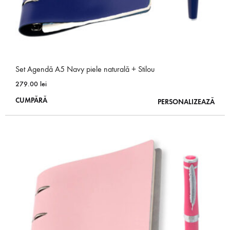
Set Agendă A5 Navy piele naturală + Stilou
279.00
lei
Acest
CUMPĂRĂ
PERSONALIZEAZĂ
produs
are
mai
multe
variații.
Opțiunile
pot
fi