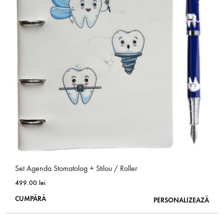
Opțiunile
pot
fi
alese
în
pagina
produsului.
Set Agenda Stomatolog + Stilou / Roller
499.00
lei
Acest
CUMPĂRĂ
PERSONALIZEAZĂ
produs