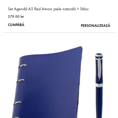
Set Agendă A5 Red Amour piele naturală + Stilou
279.00
lei
Acest
CUMPĂRĂ
PERSONALIZEAZĂ
produs
are
mai
multe
variații.
Opțiunile
pot
fi
alese
în
pagina
produsului.