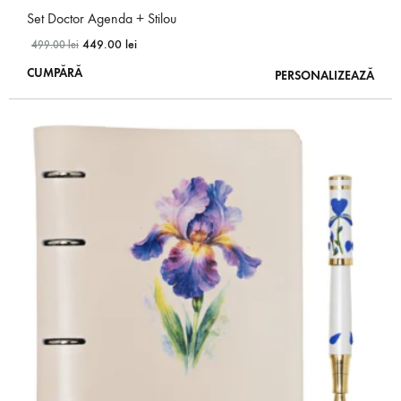
Set Doctor Agenda + Stilou
449.00
lei
499.00
lei
Acest
CUMPĂRĂ
PERSONALIZEAZĂ
produs
are
mai
multe
variații.
Opțiunile
pot
fi
alese
în
pagina
produsului.