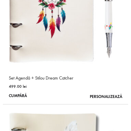
fi
alese
în
pagina
produsului.
Set Agendă + Stilou Dream Catcher
499.00
lei
Acest
CUMPĂRĂ
PERSONALIZEAZĂ
produs
are
mai
multe