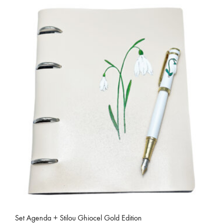
are
mai
multe
variații.
Opțiunile
pot
fi
alese
în
pagina
produsului.
Set Agenda + Stilou Ghiocel Gold Edition