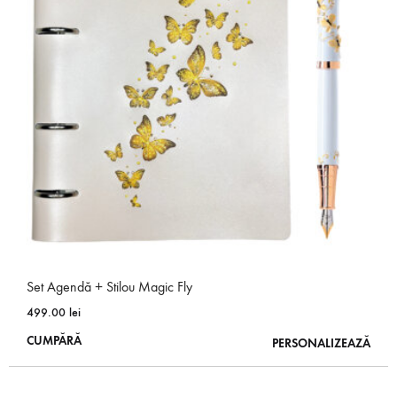
Opțiunile
pot
fi
alese
în
pagina
produsului.
Set Agendă + Stilou Magic Fly
499.00
lei
Acest
CUMPĂRĂ
PERSONALIZEAZĂ
produs
are