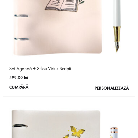
în
pagina
produsului.
Set Agendă + Stilou Virtus Scripti
499.00
lei
Acest
CUMPĂRĂ
PERSONALIZEAZĂ
produs
are
mai
multe
variații.