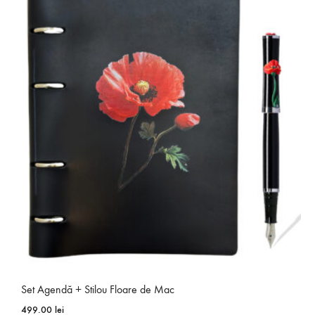
mai
multe
variații.
Opțiunile
pot
fi
alese
în
pagina
produsului.
Set Agendă + Stilou Floare de Mac
499.00
lei