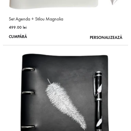
Set Agenda + Stilou Magnolia
499.00
lei
Acest
CUMPĂRĂ
PERSONALIZEAZĂ
produs
are
mai
multe
variații.
Opțiunile
pot
fi
alese
în
pagina