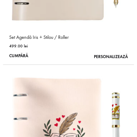
Set Agendă Iris + Stilou / Roller
499.00
lei
Acest
CUMPĂRĂ
PERSONALIZEAZĂ
produs
are
mai
multe
variații.
Opțiunile
pot
fi
alese