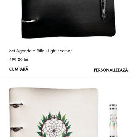
produsului.
Set Agenda + Stilou Light Feather
499.00
lei
Acest
CUMPĂRĂ
PERSONALIZEAZĂ
produs
are
mai
multe
variații.
Opțiunile
pot