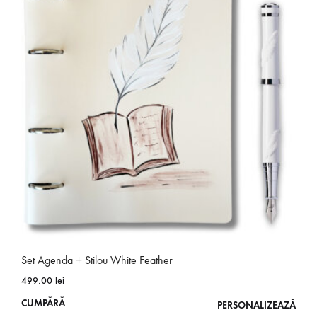
variații.
Opțiunile
pot
fi
alese
în
pagina
produsului.
Set Agenda + Stilou White Feather
499.00
lei
Acest
CUMPĂRĂ
PERSONALIZEAZĂ