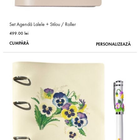
Set Agendă Lalele + Stilou / Roller
499.00
lei
Acest
CUMPĂRĂ
PERSONALIZEAZĂ
produs
are
mai
multe
variații.
Opțiunile
pot
fi
alese
în
pagina