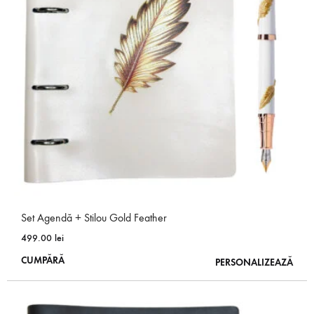
pot
fi
alese
în
pagina
produsului.
Set Agendă + Stilou Gold Feather
499.00
lei
Acest
CUMPĂRĂ
PERSONALIZEAZĂ
produs
are