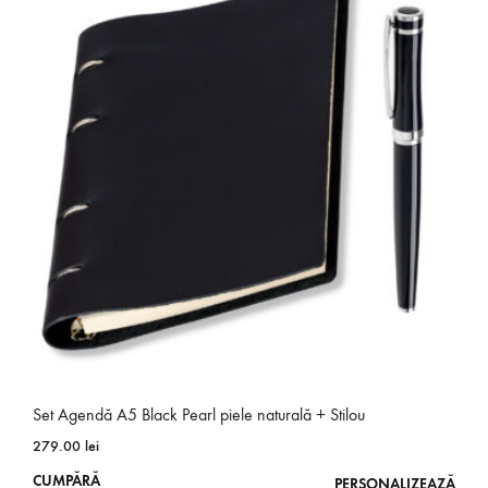
multe
variații.
Opțiunile
pot
fi
alese
în
pagina
produsului.
Set Agendă A5 Black Pearl piele naturală + Stilou
279.00
lei
Acest
CUMPĂRĂ
PERSONALIZEAZĂ