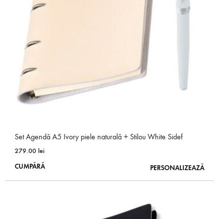
fi
alese
în
pagina
produsului.
Set Agendă A5 Ivory piele naturală + Stilou White Sidef
279.00
lei
Acest
CUMPĂRĂ
PERSONALIZEAZĂ
produs
are
mai