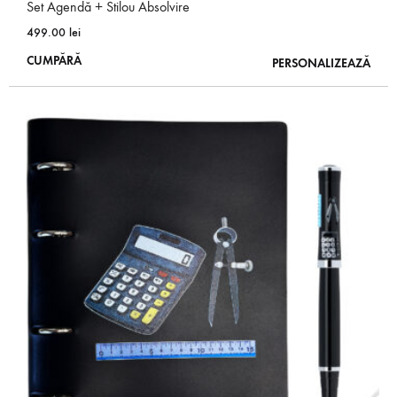
Set Agendă + Stilou Absolvire
499.00
lei
Acest
CUMPĂRĂ
PERSONALIZEAZĂ
produs
are
mai
multe
variații.
Opțiunile
pot
fi
alese
în
pagina
produsului.