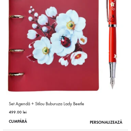
variații.
Opțiunile
pot
fi
alese
în
pagina
produsului.
Set Agendă + Stilou Buburuza Lady Beetle
499.00
lei
Acest
CUMPĂRĂ
PERSONALIZEAZĂ
produs