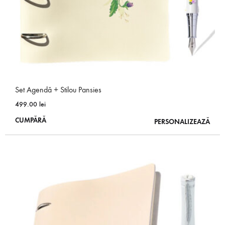
produsului.
Set Agendă + Stilou Pansies
499.00
lei
Acest
CUMPĂRĂ
PERSONALIZEAZĂ
produs
are
mai
multe
variații.
Opțiunile
pot