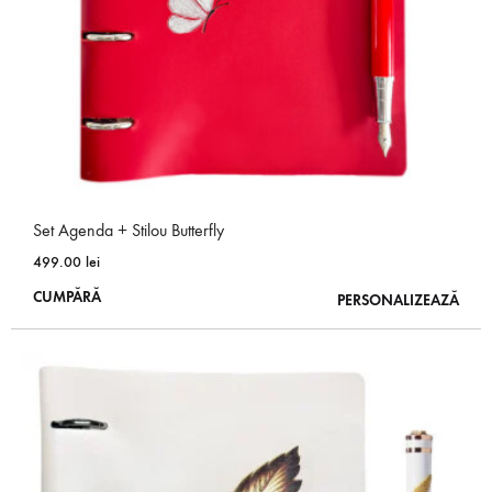
în
pagina
produsului.
Set Agenda + Stilou Butterfly
499.00
lei
Acest
CUMPĂRĂ
PERSONALIZEAZĂ
produs
are
mai
multe
variații.
Opțiunile