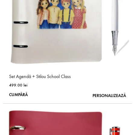
Set Agendă + Stilou School Class
499.00
lei
Acest
CUMPĂRĂ
PERSONALIZEAZĂ
produs
are
mai
multe