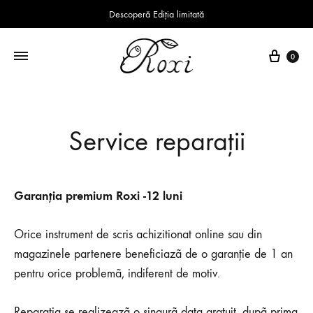
Descoperă Ediția limitată
Coș
0
Service reparaţii
Garanția premium Roxi -12 luni
Orice instrument de scris achizitionat online sau din
magazinele partenere beneficiazã de o garanţie de 1 an
pentru orice problemã, indiferent de motiv.
Reparaţia se realizeazã o singurã data gratuit, dupã prima