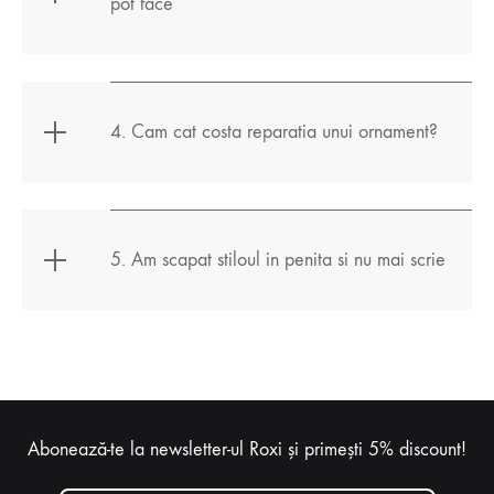
pot face
4. Cam cat costa reparatia unui ornament?
5. Am scapat stiloul in penita si nu mai scrie
Abonează-te la newsletter-ul Roxi și primești 5% discount!