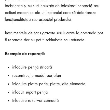
facbricație și nu sunt cauzate de folosirea incorectă sau
actiuni mecanice ale utilizatorului care să deterioreze
funcționalitatea sau aspectul produsului.
Instrumentele de scris gravate sau lucrate la comanda pot
fi reparate dar nu pot fi schimbate sau retunate.
Exemple de reparaţii:
înlocuire peniţă stricată
reconstrucţie model porţelan
înlocuire pietre perle, pietre, alte elemente
înlocuit suport peniţă
înlocuire rezervor cerneală