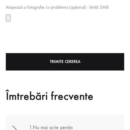
Atașează o fotografie cu problema (opțional) - limită 5MB
Îmtrebări frecvente
1.Nu mai scrie penița