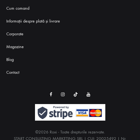
Cum comand
Informații despre plată și livrare
Corporate
Magazine
Blog
Contact
Instagram
TikTok
Youtube
Facebook
©2026 Roxi - Toate drepturile rezervate.
START CONSULTING MARKETING SRL | CUI: 20025492 | Nr.