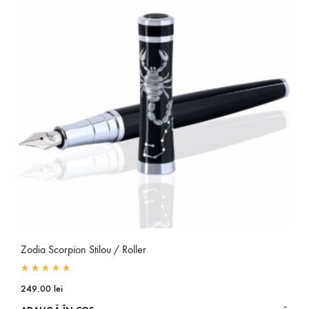
Zodia Scorpion Stilou / Roller
Rated
5.00
out of 5
249.00
lei