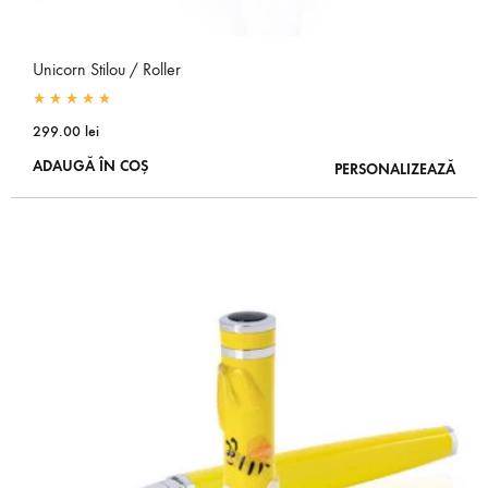
Unicorn Stilou / Roller
Rated
4.88
out of 5
299.00
lei
ADAUGĂ ÎN COȘ
PERSONALIZEAZĂ