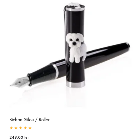
Bichon Stilou / Roller
Rated
5.00
out of 5
249.00
lei