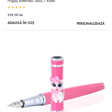
Happy Butterflies Stilou / Roller
Rated
5.00
out of 5
259.00
lei
ADAUGĂ ÎN COȘ
PERSONALIZEAZĂ