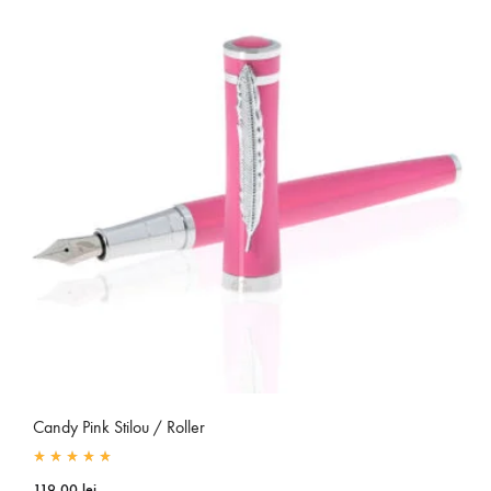
Candy Pink Stilou / Roller
Rated
5.00
out of 5
119.00
lei