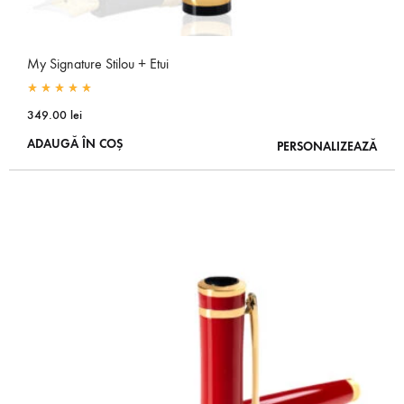
My Signature Stilou + Etui
Rated
5.00
out of 5
349.00
lei
ADAUGĂ ÎN COȘ
PERSONALIZEAZĂ