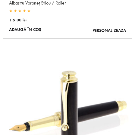
Albastru Voroneț Stilou / Roller
Rated
5.00
out of 5
119.00
lei
ADAUGĂ ÎN COȘ
PERSONALIZEAZĂ