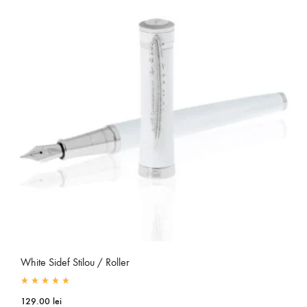
White Sidef Stilou / Roller
Rated
5.00
out of 5
129.00
lei