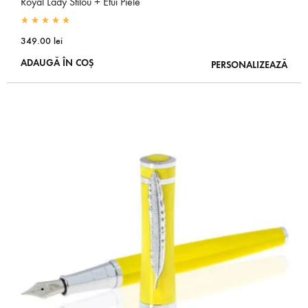
Royal Lady Stilou + Etui Piele
Rated
5.00
out of 5
349.00
lei
ADAUGĂ ÎN COȘ
PERSONALIZEAZĂ