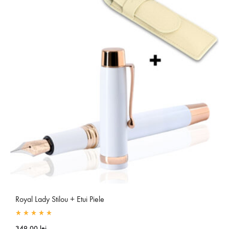
Royal Lady Stilou + Etui Piele
Rated
5.00
out of 5
349.00
lei