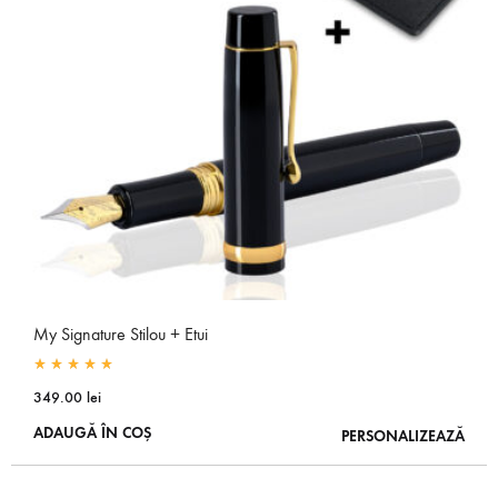
My Signature Stilou + Etui
Rated
5.00
out of 5
349.00
lei
ADAUGĂ ÎN COȘ
PERSONALIZEAZĂ