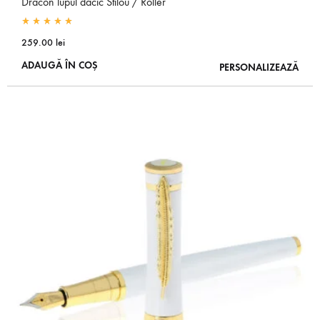
Dracon lupul dacic Stilou / Roller
Rated
5.00
out of 5
259.00
lei
ADAUGĂ ÎN COȘ
PERSONALIZEAZĂ