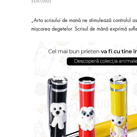
23/07/2022
„Arta scrisului de mană ne stimulează controlul a
mișcarea degetelor. Scrisul de mână exprimă suflet