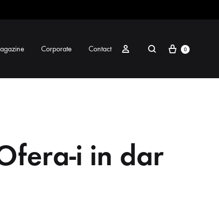
Coș
caută
Autentificare
agazine
Corporate
Contact
0
Ofera-i in dar