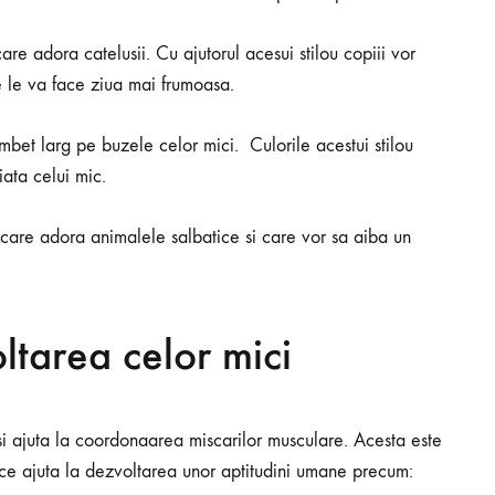
are adora catelusii. Cu ajutorul acesui stilou copiii vor
e le va face ziua mai frumoasa.
bet larg pe buzele celor mici. Culorile acestui stilou
iata celui mic.
i care adora animalele salbatice si care vor sa aiba un
oltarea celor mici
si ajuta la coordonaarea miscarilor musculare. Acesta este
ce ajuta la dezvoltarea unor aptitudini umane precum: