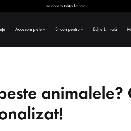
Descoperă Ediția limitată
ițe
Accesorii piele
Stilouri pentru
Ediție Limitată
M
ubeste animalele? 
onalizat!