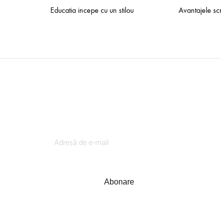
Educatia incepe cu un stilou
Avantajele sc
Abonează-te la newsletter-ul Roxi și primești 5%
discount!
Abonare