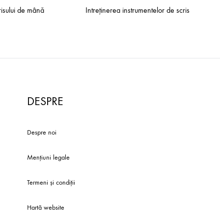
risului de mână
Intreţinerea instrumentelor de scris
DESPRE
Despre noi
Mențiuni legale
Termeni și condiții
Hartă website